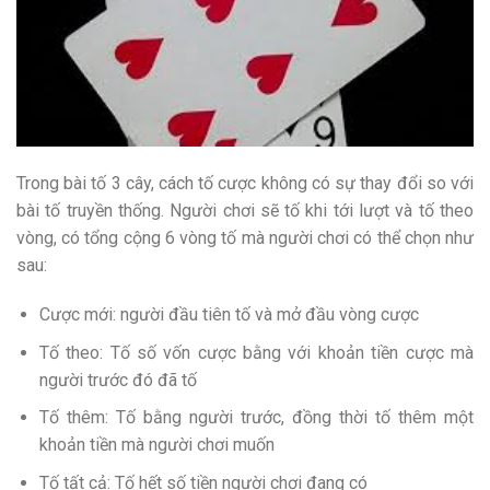
Trong bài tố 3 cây, cách tố cược không có sự thay đổi so với
bài tố truyền thống. Người chơi sẽ tố khi tới lượt và tố theo
vòng, có tổng cộng 6 vòng tố mà người chơi có thể chọn như
sau:
Cược mới: người đầu tiên tố và mở đầu vòng cược
Tố theo: Tố số vốn cược bằng với khoản tiền cược mà
người trước đó đã tố
Tố thêm: Tố bằng người trước, đồng thời tố thêm một
khoản tiền mà người chơi muốn
Tố tất cả: Tố hết số tiền người chơi đang có