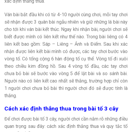
xác định thắng thua.
Ván bài bắt đầu khi có từ 4-10 người cùng chơi, mỗi tay chơi
sẽ nhận được 3 quân bài ngẫu nhiên và giữ những lá bài này
cho tới khi ván bài kết thúc. Ngay khi nhận bài, người chơi sẽ
biết được mình có liên kết như thế nào. Trong bài liêng có 4
liên kết bao gồm: Sáp – Liêng – Ảnh và Điểm. Sau khi xác
nhận được liên kết bài mình có được, các tay chơi bước vào
vòng tố. Có tổng cộng 6 hàn động tố cụ thể. Vòng tố đi xuôi
theo chiều kim đồng hồ. Sau 4 vòng tố đầu, các tay chơi
chưa bỏ bài sẽ bước vào vòng 5 để lật bài và so sánh bài.
Người nào có liên kết cao nhất sẽ thắng, trường hợp chỉ còn
1 người chơi chưa bỏ bài thì người chơi đó sẽ được tính là
thắng.
Cách xác định thắng thua trong bài tố 3 cây
Để chơi được bài tố 3 cây, người chơi cần nắm rõ những điều
quan trọng sau đây: cách xác định thắng thua và quy tắc tố