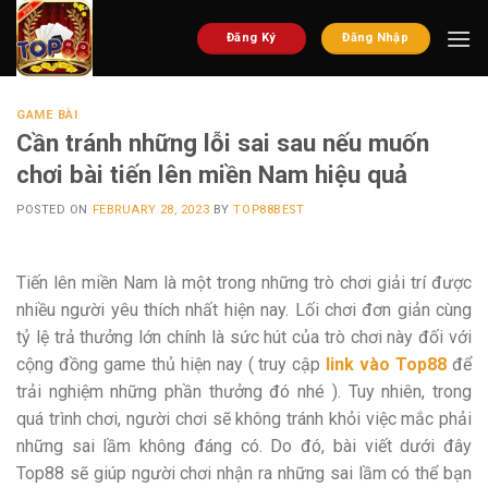
Skip
to
Đăng Ký
Đăng Nhập
content
GAME BÀI
Cần tránh những lỗi sai sau nếu muốn
chơi bài tiến lên miền Nam hiệu quả
POSTED ON
FEBRUARY 28, 2023
BY
TOP88BEST
Tiến lên miền Nam là một trong những trò chơi giải trí được
nhiều người yêu thích nhất hiện nay. Lối chơi đơn giản cùng
tỷ lệ trả thưởng lớn chính là sức hút của trò chơi này đối với
cộng đồng game thủ hiện nay ( truy cập
link vào Top88
để
trải nghiệm những phần thưởng đó nhé ). Tuy nhiên, trong
quá trình chơi, người chơi sẽ không tránh khỏi việc mắc phải
những sai lầm không đáng có. Do đó, bài viết dưới đây
Top88 sẽ giúp người chơi nhận ra những sai lầm có thể bạn