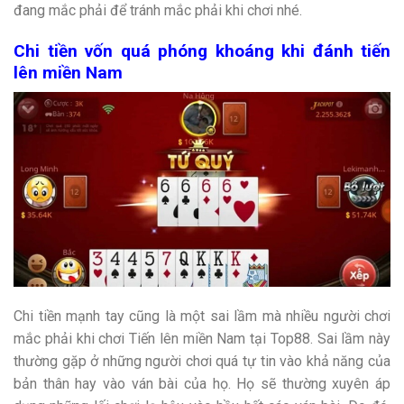
đang mắc phải để tránh mắc phải khi chơi nhé.
Chi tiền vốn quá phóng khoáng khi đánh tiến
lên miền Nam
Chi tiền mạnh tay cũng là một sai lầm mà nhiều người chơi
mắc phải khi chơi Tiến lên miền Nam tại Top88. Sai lầm này
thường gặp ở những người chơi quá tự tin vào khả năng của
bản thân hay vào ván bài của họ. Họ sẽ thường xuyên áp