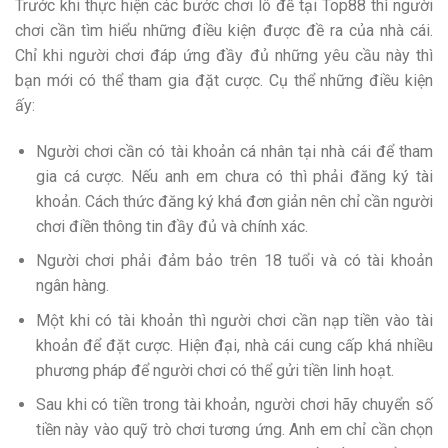
Trước khi thực hiện các bước chơi lô đề tại Top88 thì người
chơi cần tìm hiểu những điều kiện được đề ra của nhà cái.
Chỉ khi người chơi đáp ứng đầy đủ những yêu cầu này thì
bạn mới có thể tham gia đặt cược. Cụ thể những điều kiện
ấy:
Người chơi cần có tài khoản cá nhân tại nhà cái để tham
gia cá cược. Nếu anh em chưa có thì phải đăng ký tài
khoản. Cách thức đăng ký khá đơn giản nên chỉ cần người
chơi điền thông tin đầy đủ và chính xác.
Người chơi phải đảm bảo trên 18 tuổi và có tài khoản
ngân hàng.
Một khi có tài khoản thì người chơi cần nạp tiền vào tài
khoản để đặt cược. Hiện đại, nhà cái cung cấp khá nhiều
phương pháp để người chơi có thể gửi tiền linh hoạt.
Sau khi có tiền trong tài khoản, người chơi hãy chuyển số
tiền này vào quỹ trò chơi tương ứng. Anh em chỉ cần chọn