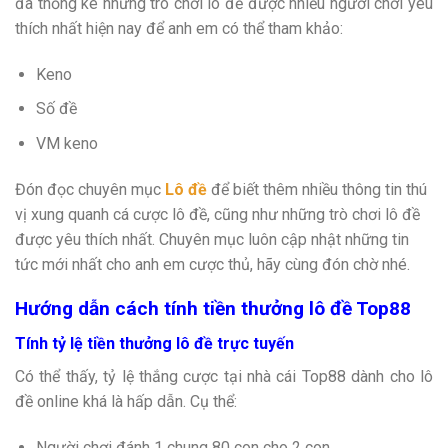
đã thống kê những trò chơi lô đề được nhiều người chơi yêu
thích nhất hiện nay để anh em có thể tham khảo:
Keno
Số đề
VM keno
Đón đọc chuyên mục
Lô đề
để biết thêm nhiều thông tin thú
vị xung quanh cá cược lô đề, cũng như những trò chơi lô đề
được yêu thích nhất. Chuyên mục luôn cập nhật những tin
tức mới nhất cho anh em cược thủ, hãy cùng đón chờ nhé.
Hướng dẫn cách tính tiền thưởng lô đề Top88
Tính tỷ lệ tiền thưởng lô đề trực tuyến
Có thể thấy, tỷ lệ thắng cược tại nhà cái Top88 dành cho lô
đề online khá là hấp dẫn. Cụ thể:
Người chơi đánh 1 chung 80 con cho 2 con