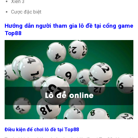
Xiên 3
Cược đặc biệt
Hướng dẫn người tham gia lô đề tại cổng game
Top88
Điều kiện để chơi lô đề tại Top88