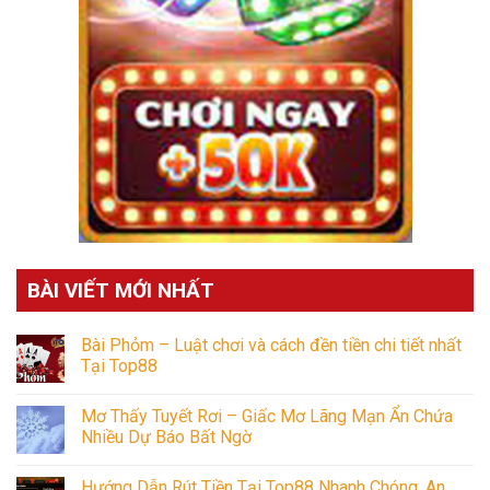
BÀI VIẾT MỚI NHẤT
Bài Phỏm – Luật chơi và cách đền tiền chi tiết nhất
Tại Top88
Mơ Thấy Tuyết Rơi – Giấc Mơ Lãng Mạn Ẩn Chứa
Nhiều Dự Báo Bất Ngờ
Hướng Dẫn Rút Tiền Tại Top88 Nhanh Chóng, An