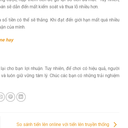
án sẽ dẫn đến mất kiểm soát và thua lỗ nhiều hơn.
 số tiền có thể sẽ thắng. Khi đạt đến giới hạn mất quá nhiều
uận của mình.
line hay
 lại cho bạn lợi nhuận. Tuy nhiên, để chơi có hiệu quả, người
 và luôn giữ vững tâm lý. Chúc các bạn có những trải nghiệm
So sánh tiến lên online với tiến lên truyền thống