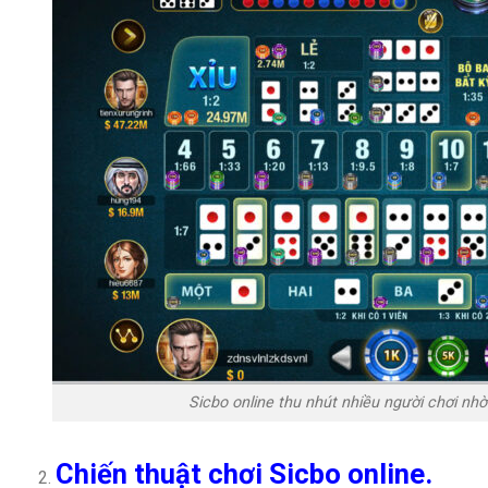
Sicbo online thu nhút nhiều người chơi nhờ
Chiến thuật chơi Sicbo online.