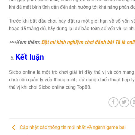
khi đã mất bình tĩnh dẫn đến ảnh hưởng tới khả năng phán đo
Trước khi bắt đầu chơi, hãy đặt ra một giới hạn về số vốn và
hoặc đã thắng đủ, hãy dừng lại để bảo toàn số vốn và lợi nh
>>>Xem thêm:
Bật mí kinh nghiệm chơi đánh bài Tá lả on
Kết luận
Sicbo online là một trò chơi giải trí đầy thú vị và còn mang
chơi cần quản lý vốn thông minh, sử dụng chiến thuật hợp lý
thú vị khi chơi Sicbo online cùng Top88.
Cập nhật các thông tin mới nhất về ngành game bài