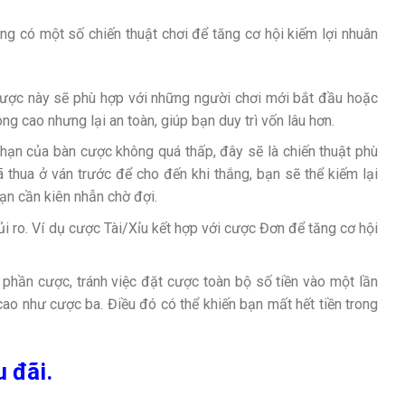
ng có một số chiến thuật chơi để tăng cơ hội kiếm lợi nhuân
i cược này sẽ phù hợp với những người chơi mới bắt đầu hoặc
ng cao nhưng lại an toàn, giúp bạn duy trì vốn lâu hơn.
 hạn của bàn cược không quá thấp, đây sẽ là chiến thuật phù
 thua ở ván trước để cho đến khi thắng, bạn sẽ thể kiếm lại
bạn cần kiên nhẫn chờ đợi.
i ro. Ví dụ cược Tài/Xỉu kết hợp với cược Đơn để tăng cơ hội
phần cược, tránh việc đặt cược toàn bộ số tiền vào một lần
o cao như cược ba. Điều đó có thể khiến bạn mất hết tiền trong
 đãi.