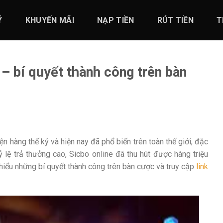
Ý
KHUYẾN MÃI
NẠP TIỀN
RÚT TIỀN
T
 – bí quyết thành công trên bàn
n hàng thế kỷ và hiện nay đã phổ biến trên toàn thế giới, đặc
tỷ lệ trả thưởng cao, Sicbo online đã thu hút được hàng triệu
m hiểu những bí quyết thành công trên bàn cược và truy cập
link