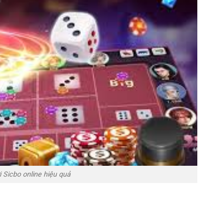
 Sicbo online hiệu quả