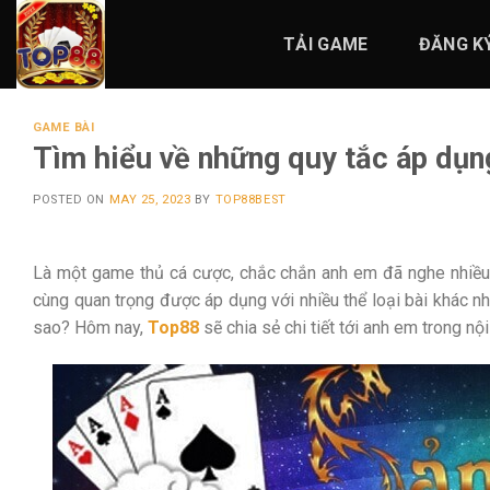
Skip
to
TẢI GAME
ĐĂNG K
content
GAME BÀI
Tìm hiểu về những quy tắc áp dụn
POSTED ON
MAY 25, 2023
BY
TOP88BEST
Là một game thủ cá cược, chắc chắn anh em đã nghe nhiều 
cùng quan trọng được áp dụng với nhiều thể loại bài khác nh
sao? Hôm nay,
Top88
sẽ chia sẻ chi tiết tới anh em trong nộ