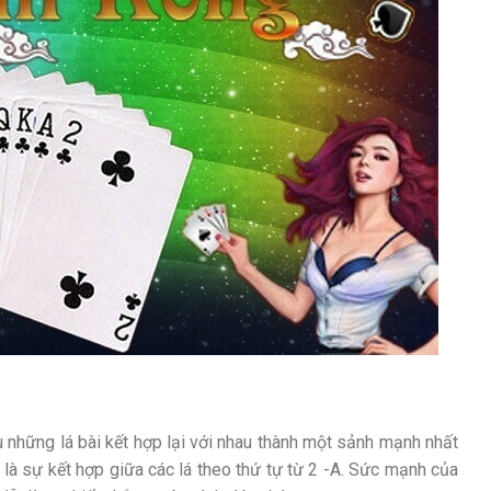
u những lá bài kết hợp lại với nhau thành một sảnh mạnh nhất
y là sự kết hợp giữa các lá theo thứ tự từ 2 -A. Sức mạnh của