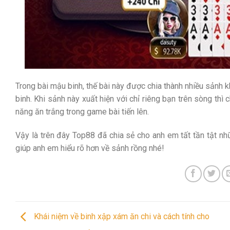
Trong bài mậu binh, thế bài này được chia thành nhiều sảnh k
binh. Khi sảnh này xuất hiện với chỉ riêng bạn trên sòng t
năng ăn trắng trong game bài tiến lên.
Vậy là trên đây Top88 đã chia sẻ cho anh em tất tần tật nh
giúp anh em hiểu rõ hơn về sảnh rồng nhé!
Khái niệm về binh xập xám ăn chi và cách tính cho