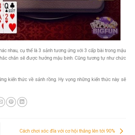
hác nhau, cụ thể là 3 sảnh tương ứng với 3 cấp bài trong mậu
hì chắc chắn sẽ được hưởng mậu binh. Cũng tương tự như chức
ững kiến thức về sảnh rồng. Hy vọng những kiến thức này sẽ
Cách chơi xóc đĩa với cơ hội thắng lên tới 90%