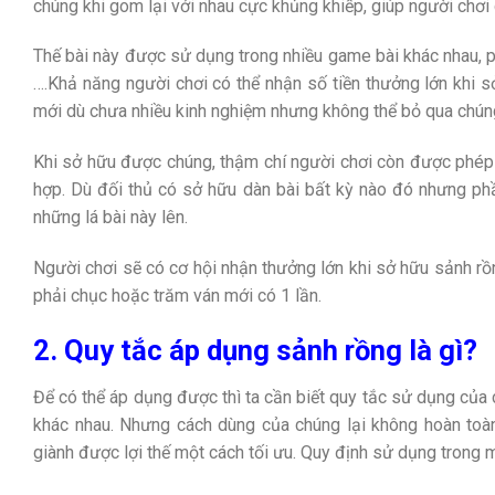
chúng khi gom lại với nhau cực khủng khiếp, giúp người chơi
Thế bài này được sử dụng trong nhiều game bài khác nhau, phả
….Khả năng người chơi có thể nhận số tiền thưởng lớn khi sở
mới dù chưa nhiều kinh nghiệm nhưng không thể bỏ qua chún
Khi sở hữu được chúng, thậm chí người chơi còn được phép 
hợp. Dù đối thủ có sở hữu dàn bài bất kỳ nào đó nhưng phầ
những lá bài này lên.
Người chơi sẽ có cơ hội nhận thưởng lớn khi sở hữu sảnh rồn
phải chục hoặc trăm ván mới có 1 lần.
2. Quy tắc áp dụng sảnh rồng là gì?
Để có thể áp dụng được thì ta cần biết quy tắc sử dụng của c
khác nhau. Nhưng cách dùng của chúng lại không hoàn toàn
giành được lợi thế một cách tối ưu. Quy định sử dụng trong