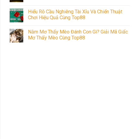
Hiểu Rõ Cầu Nghiêng Tài Xỉu Và Chiến Thuật
Chơi Hiệu Quả Cùng Top88
Nằm Mơ Thấy Mèo Đánh Con Gì? Giải Mã Giấc
Mơ Thấy Mèo Cùng Top88