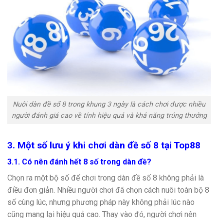
Nuôi dàn đề số 8 trong khung 3 ngày là cách chơi được nhiều
người đánh giá cao về tính hiệu quả và khả năng trúng thưởng
3. Một số lưu ý khi chơi dàn đề số 8 tại Top88
3.1. Có nên đánh hết 8 số trong dàn đề?
Chọn ra một bộ số để chơi trong dàn đề số 8 không phải là
điều đơn giản. Nhiều người chơi đã chọn cách nuôi toàn bộ 8
số cùng lúc, nhưng phương pháp này không phải lúc nào
cũng mang lại hiệu quả cao. Thay vào đó, người chơi nên