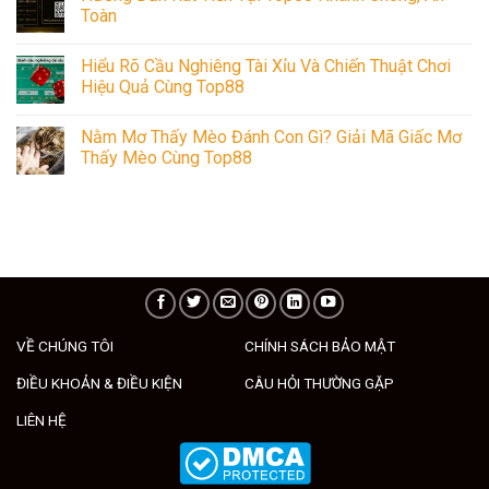
Toàn
Hiểu Rõ Cầu Nghiêng Tài Xỉu Và Chiến Thuật Chơi
Hiệu Quả Cùng Top88
Nằm Mơ Thấy Mèo Đánh Con Gì? Giải Mã Giấc Mơ
Thấy Mèo Cùng Top88
VỀ CHÚNG TÔI
CHÍNH SÁCH BẢO MẬT
ĐIỀU KHOẢN & ĐIỀU KIỆN
CÂU HỎI THƯỜNG GẶP
LIÊN HỆ