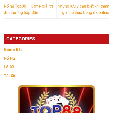
Nổ hũ Top88 – Game giải trí
Những lưu ý cần biết khi tham
đổi thưởng hấp dẫn
gia thể thao bóng đá online
CATEGORIES
Game Bài
Nổ Hũ
Lô Đề
Tài Xỉu