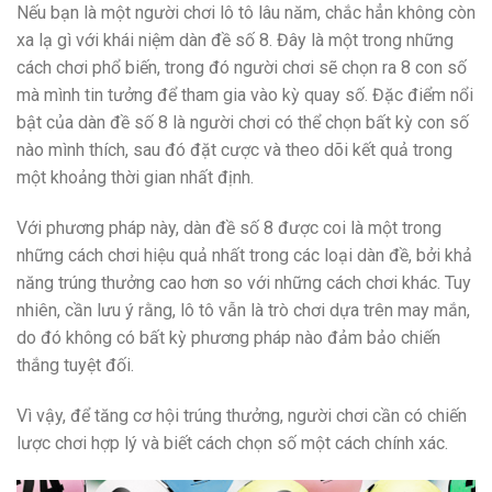
Nếu bạn là một người chơi lô tô lâu năm, chắc hẳn không còn
xa lạ gì với khái niệm dàn đề số 8. Đây là một trong những
cách chơi phổ biến, trong đó người chơi sẽ chọn ra 8 con số
mà mình tin tưởng để tham gia vào kỳ quay số. Đặc điểm nổi
bật của dàn đề số 8 là người chơi có thể chọn bất kỳ con số
nào mình thích, sau đó đặt cược và theo dõi kết quả trong
một khoảng thời gian nhất định.
Với phương pháp này, dàn đề số 8 được coi là một trong
những cách chơi hiệu quả nhất trong các loại dàn đề, bởi khả
năng trúng thưởng cao hơn so với những cách chơi khác. Tuy
nhiên, cần lưu ý rằng, lô tô vẫn là trò chơi dựa trên may mắn,
do đó không có bất kỳ phương pháp nào đảm bảo chiến
thắng tuyệt đối.
Vì vậy, để tăng cơ hội trúng thưởng, người chơi cần có chiến
lược chơi hợp lý và biết cách chọn số một cách chính xác.