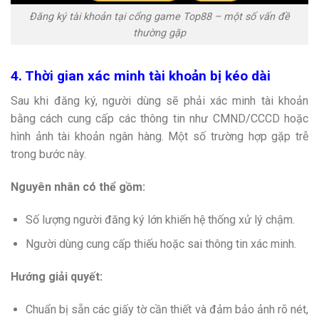
Đăng ký tài khoản tại cổng game Top88 – một số vấn đề
thường gặp
4. Thời gian xác minh tài khoản bị kéo dài
Sau khi đăng ký, người dùng sẽ phải xác minh tài khoản
bằng cách cung cấp các thông tin như CMND/CCCD hoặc
hình ảnh tài khoản ngân hàng. Một số trường hợp gặp trễ
trong bước này.
Nguyên nhân có thể gồm:
Số lượng người đăng ký lớn khiến hệ thống xử lý chậm.
Người dùng cung cấp thiếu hoặc sai thông tin xác minh.
Hướng giải quyết:
Chuẩn bị sẵn các giấy tờ cần thiết và đảm bảo ảnh rõ nét,