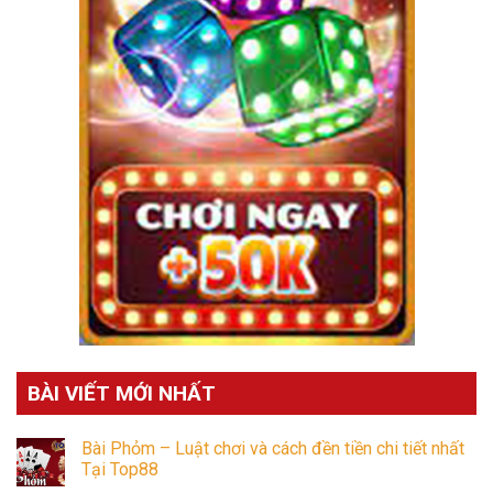
BÀI VIẾT MỚI NHẤT
Bài Phỏm – Luật chơi và cách đền tiền chi tiết nhất
Tại Top88