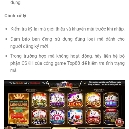
dụng.
Cách xử lý:
Kiểm tra kỹ lại mã giới thiệu và khuyến mãi trước khi nhập.
Đảm bảo bạn đang sử dụng đúng loại mã dành cho
người đăng ký mới.
Trong trường hợp mã không hoạt động, hãy liên hệ bộ
phận CSKH của cổng game Top88 để kiểm tra tình trạng
mã.