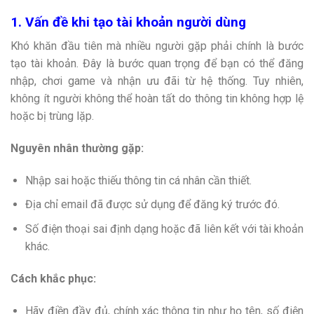
1. Vấn đề khi tạo tài khoản người dùng
Khó khăn đầu tiên mà nhiều người gặp phải chính là bước
tạo tài khoản. Đây là bước quan trọng để bạn có thể đăng
nhập, chơi game và nhận ưu đãi từ hệ thống. Tuy nhiên,
không ít người không thể hoàn tất do thông tin không hợp lệ
hoặc bị trùng lặp.
Nguyên nhân thường gặp:
Nhập sai hoặc thiếu thông tin cá nhân cần thiết.
Địa chỉ email đã được sử dụng để đăng ký trước đó.
Số điện thoại sai định dạng hoặc đã liên kết với tài khoản
khác.
Cách khắc phục:
Hãy điền đầy đủ, chính xác thông tin như họ tên, số điện