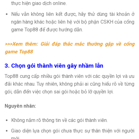
thực hiện giao dịch online.
Nếu vẫn không liên kết được, hãy thử dùng tài khoản ở
ngân hàng khác hoặc liên hệ với bộ phận CSKH của cổng
game Top88 để được hướng dẫn.
>>>Xem thêm: Giải đáp thắc mắc thường gặp về cổng
game Top88
3. Chọn gói thành viên gây nhầm lẫn
Top88 cung cấp nhiều gói thành viên với các quyền lợi và ưu
đãi khác nhau. Tuy nhiên, không phải ai cũng hiểu rõ về từng
gói, dẫn đến việc chọn sai gói hoặc bỏ lỡ quyền lợi.
Nguyên nhân:
Không nắm rõ thông tin về các gói thành viên.
Giao diện lựa chọn gói chưa thực sự thân thiện với người
mới.