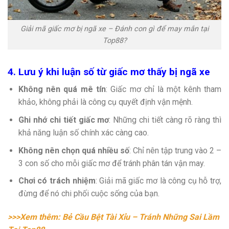
Giải mã giấc mơ bị ngã xe – Đánh con gì để may mắn tại
Top88?
4. Lưu ý khi luận số từ giấc mơ thấy bị ngã xe
Không nên quá mê tín
: Giấc mơ chỉ là một kênh tham
khảo, không phải là công cụ quyết định vận mệnh.
Ghi nhớ chi tiết giấc mơ
: Những chi tiết càng rõ ràng thì
khả năng luận số chính xác càng cao.
Không nên chọn quá nhiều số
: Chỉ nên tập trung vào 2 –
3 con số cho mỗi giấc mơ để tránh phân tán vận may.
Chơi có trách nhiệm
: Giải mã giấc mơ là công cụ hỗ trợ,
đừng để nó chi phối cuộc sống của bạn.
>>>Xem thêm: Bẻ Cầu Bệt Tài Xỉu – Tránh Những Sai Lầm