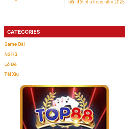
tiến đột phá trong năm 2025
CATEGORIES
Game Bài
Nổ Hũ
Lô Đề
Tài Xỉu