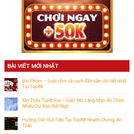
BÀI VIẾT MỚI NHẤT
Bài Phỏm – Luật chơi và cách đền tiền chi tiết nhất
Tại Top88
Mơ Thấy Tuyết Rơi – Giấc Mơ Lãng Mạn Ẩn Chứa
Nhiều Dự Báo Bất Ngờ
Hướng Dẫn Rút Tiền Tại Top88 Nhanh Chóng, An
Toàn