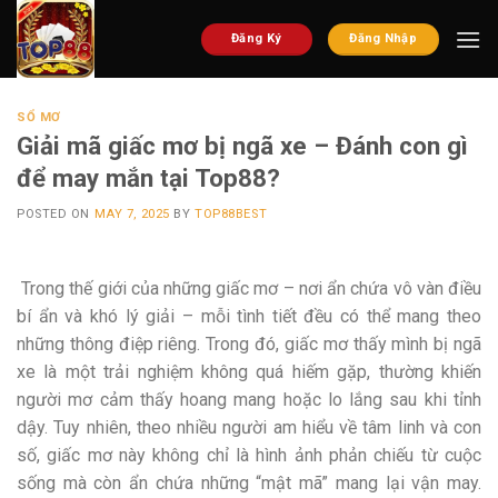
Skip
to
Đăng Ký
Đăng Nhập
content
SỔ MƠ
Giải mã giấc mơ bị ngã xe – Đánh con gì
để may mắn tại Top88?
POSTED ON
MAY 7, 2025
BY
TOP88BEST
Trong thế giới của những giấc mơ – nơi ẩn chứa vô vàn điều
bí ẩn và khó lý giải – mỗi tình tiết đều có thể mang theo
những thông điệp riêng. Trong đó, giấc mơ thấy mình bị ngã
xe là một trải nghiệm không quá hiếm gặp, thường khiến
người mơ cảm thấy hoang mang hoặc lo lắng sau khi tỉnh
dậy. Tuy nhiên, theo nhiều người am hiểu về tâm linh và con
số, giấc mơ này không chỉ là hình ảnh phản chiếu từ cuộc
sống mà còn ẩn chứa những “mật mã” mang lại vận may.