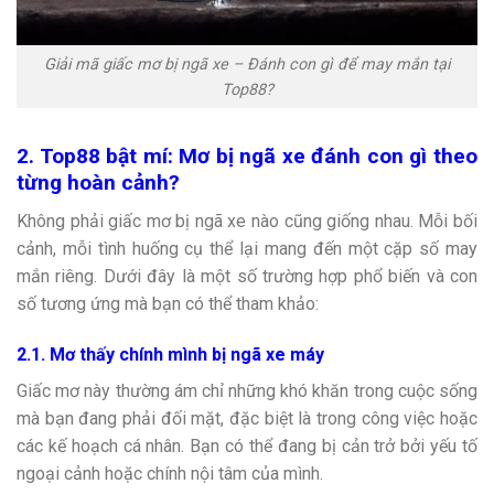
Giải mã giấc mơ bị ngã xe – Đánh con gì để may mắn tại
Top88?
2. Top88 bật mí: Mơ bị ngã xe đánh con gì theo
từng hoàn cảnh?
Không phải giấc mơ bị ngã xe nào cũng giống nhau. Mỗi bối
cảnh, mỗi tình huống cụ thể lại mang đến một cặp số may
mắn riêng. Dưới đây là một số trường hợp phổ biến và con
số tương ứng mà bạn có thể tham khảo:
2.1. Mơ thấy chính mình bị ngã xe máy
Giấc mơ này thường ám chỉ những khó khăn trong cuộc sống
mà bạn đang phải đối mặt, đặc biệt là trong công việc hoặc
các kế hoạch cá nhân. Bạn có thể đang bị cản trở bởi yếu tố
ngoại cảnh hoặc chính nội tâm của mình.