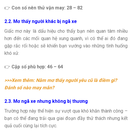
👉
Con số nên thử vận may: 28 – 82
2.2. Mơ thấy người khác bị ngã xe
Giấc mơ này là dấu hiệu cho thấy bạn nên quan tâm nhiều
hơn đến các mối quan hệ xung quanh, vì có thể ai đó đang
gặp rắc rối hoặc sẽ khiến bạn vướng vào những tình huống
khó xử.
👉
Cặp số phù hợp: 46 – 64
>>>Xem thêm: Nằm mơ thấy người yêu cũ là điềm gì?
Đánh số nào may mắn?
2.3. Mơ ngã xe nhưng không bị thương
Trường hợp này thể hiện sự vượt qua khó khăn thành công –
bạn có thể đang trải qua giai đoạn đầy thử thách nhưng kết
quả cuối cùng lại tích cực.