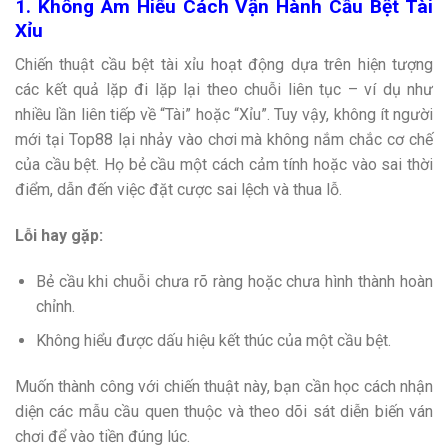
1. Không Am Hiểu Cách Vận Hành Cầu Bệt Tài
Xỉu
Chiến thuật cầu bệt tài xỉu hoạt động dựa trên hiện tượng
các kết quả lặp đi lặp lại theo chuỗi liên tục – ví dụ như
nhiều lần liên tiếp về “Tài” hoặc “Xỉu”. Tuy vậy, không ít người
mới tại Top88 lại nhảy vào chơi mà không nắm chắc cơ chế
của cầu bệt. Họ bẻ cầu một cách cảm tính hoặc vào sai thời
điểm, dẫn đến việc đặt cược sai lệch và thua lỗ.
Lỗi hay gặp:
Bẻ cầu khi chuỗi chưa rõ ràng hoặc chưa hình thành hoàn
chỉnh.
Không hiểu được dấu hiệu kết thúc của một cầu bệt.
Muốn thành công với chiến thuật này, bạn cần học cách nhận
diện các mẫu cầu quen thuộc và theo dõi sát diễn biến ván
chơi để vào tiền đúng lúc.