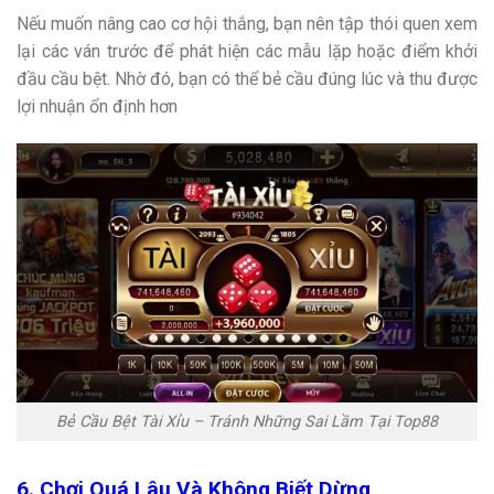
Nếu muốn nâng cao cơ hội thắng, bạn nên tập thói quen xem
lại các ván trước để phát hiện các mẫu lặp hoặc điểm khởi
đầu cầu bệt. Nhờ đó, bạn có thể bẻ cầu đúng lúc và thu được
lợi nhuận ổn định hơn
Bẻ Cầu Bệt Tài Xỉu – Tránh Những Sai Lầm Tại Top88
6. Chơi Quá Lâu Và Không Biết Dừng