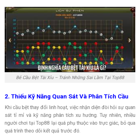
Bẻ Cầu Bệt Tài Xỉu – Tránh Những Sai Lầm Tại Top88
2. Thiếu Kỹ Năng Quan Sát Và Phân Tích Cầu
Khi cầu bệt thay đổi linh hoạt, việc nhận diện đòi hỏi sự quan
sát tỉ mỉ và kỹ năng phân tích xu hướng. Tuy nhiên, nhiều
người chơi tại Top88 lại quá phụ thuộc vào trực giác, bỏ qua
quá trình theo dõi kết quả trước đó.