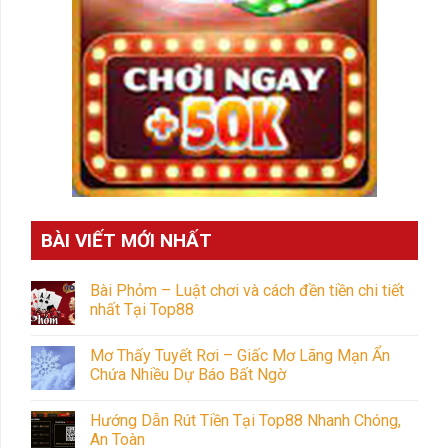
BÀI VIẾT MỚI NHẤT
Bài Phỏm – Luật chơi và cách đền tiền chi tiết
nhất Tại Top88
Mơ Thấy Tuyết Rơi – Giấc Mơ Lãng Mạn Ẩn
Chứa Nhiều Dự Báo Bất Ngờ
Hướng Dẫn Rút Tiền Tại Top88 Nhanh Chóng,
An Toàn