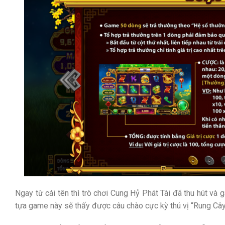
Ngay từ cái tên thì trò chơi Cung Hỷ Phát Tài đã thu hút va
tựa game này sẽ thấy được câu chào cực kỳ thú vị “Run