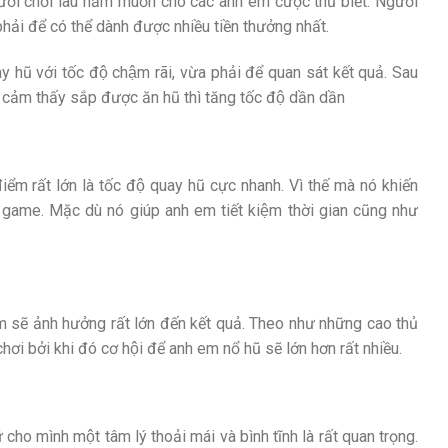
ười chơi lâu năm muốn cho các anh em cược thủ biết. Người
̉i để có thể dành được nhiều tiền thưởng nhất.
̃ với tốc độ chậm rãi, vừa phải để quan sát kết quả. Sau
cảm thấy sắp được ăn hũ thì tăng tốc độ dần dần
̉m rất lớn là tốc độ quay hũ cực nhanh. Vì thế mà nó khiến
i game. Mặc dù nó giúp anh em tiết kiệm thời gian cũng như
m sẽ ảnh hưởng rất lớn đến kết quả. Theo như những cao thủ
ơi bởi khi đó cơ hội để anh em nổ hũ sẽ lớn hơn rất nhiều.
ho mình một tâm lý thoải mái và bình tĩnh là rất quan trọng.