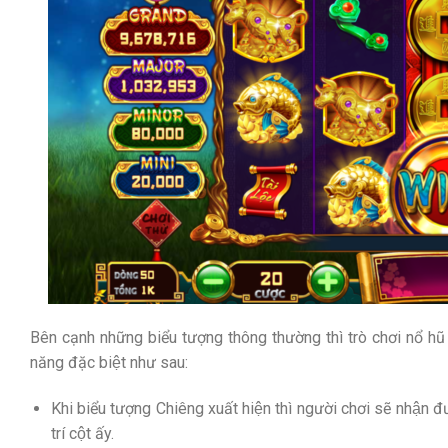
Bên cạnh những biểu tượng thông thường thì trò chơi nổ hũ
năng đặc biệt như sau:
Khi biểu tượng Chiêng xuất hiện thì người chơi sẽ nhận đ
trí cột ấy.