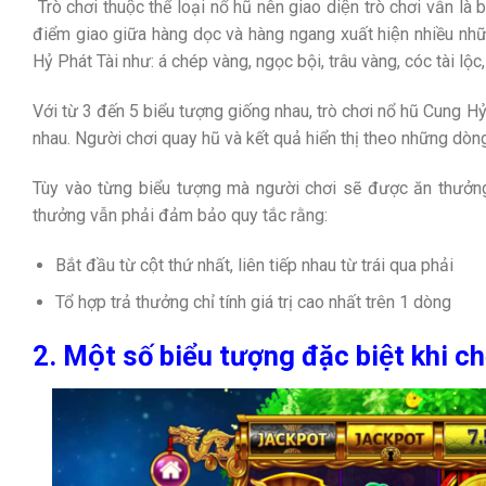
Trò chơi thuộc thể loại nổ hũ nên giao diện trò chơi vẫn l
điểm giao giữa hàng dọc và hàng ngang xuất hiện nhiều như
Hỷ Phát Tài như: á chép vàng, ngọc bội, trâu vàng, cóc tài lộ
Với từ 3 đến 5 biểu tượng giống nhau, trò chơi nổ hũ Cung 
nhau. Người chơi quay hũ và kết quả hiển thị theo những dòng 
Tùy vào từng biểu tượng mà người chơi sẽ được ăn thưởng v
thưởng vẫn phải đảm bảo quy tắc rằng:
Bắt đầu từ cột thứ nhất, liên tiếp nhau từ trái qua phải
Tổ hợp trả thưởng chỉ tính giá trị cao nhất trên 1 dòng
2. Một số biểu tượng đặc biệt khi c