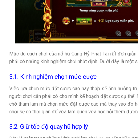
Mặc dù cách chơi của nổ hũ Cung Hỷ Phát Tài rất đơn gia
phải có những kinh nghiệm chơi nhất định. Dưới đây là một
3.1. Kinh nghiệm chọn mức cược
Việc lựa chọn mức đặt cược cao hay thấp sẽ ảnh hưởng trực
người chơi cần phải có cho mình kế hoạch đặt cược cụ thể. 
chớ tham lam mà chọn mức đặt cược cao mà thay vào đó hã
chơi sẽ có thời gian để vừa làm quen vừa học hỏi thêm được
3.2. Giữ tốc độ quay hũ hợp lý