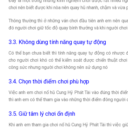
Đây là một trong những kinh nghiệm chơi được rất nhiều ng
chơi nên biết được khi nòa nên quay hũ nhanh, chậm và vừa pha
Thông thường thì ở những ván chơi đầu tiên anh em nên quay hu
đó người chơi giữ tốc độ quay bình thưởng và khi người chơi 
3.3. Không dùng tính năng quay tự động
Có thể bạn chưa biết thì tính năng quay tự động có nhược điê
cho người chơi khó có thể kiểm soát được chiến thuật chơ
công sức nhưng người chơi không nên sử dụng nó
3.4. Chọn thời điểm chơi phù hợp
Việc anh em chơi nổ hũ Cung Hỷ Phát Tài vào đúng thời điể
thì anh em có thể tham gia vào những thời điểm đông người ch
3.5. Giữ tâm lý chơi ổn định
Khi anh em tham gia chơi nổ hũ Cung Hỷ Phát Tài thì việc giữ c