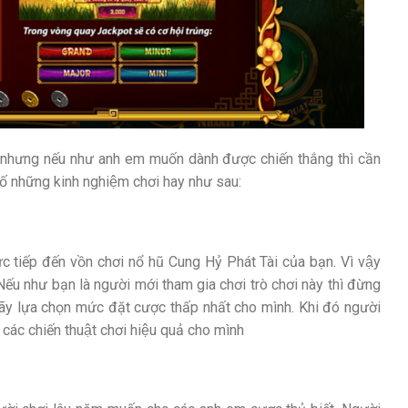
̉n nhưng nếu như anh em muốn dành được chiến thắng thì cần
 số những kinh nghiệm chơi hay như sau:
 tiếp đến vồn chơi nổ hũ Cung Hỷ Phát Tài của bạn. Vì vậy
Nếu như bạn là người mới tham gia chơi trò chơi này thì đừng
y lựa chọn mức đặt cược thấp nhất cho mình. Khi đó người
 các chiến thuật chơi hiệu quả cho mình