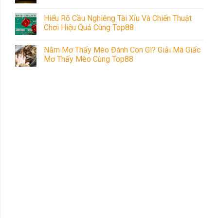
Hiểu Rõ Cầu Nghiêng Tài Xỉu Và Chiến Thuật
Chơi Hiệu Quả Cùng Top88
Nằm Mơ Thấy Mèo Đánh Con Gì? Giải Mã Giấc
Mơ Thấy Mèo Cùng Top88