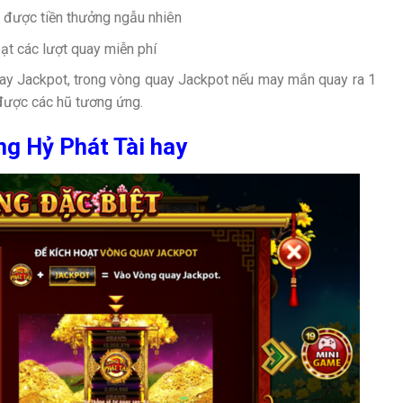
n được tiền thưởng ngẫu nhiên
t các lượt quay miễn phí
uay Jackpot, trong vòng quay Jackpot nếu may mắn quay ra 1
 được các hũ tương ứng.
g Hỷ Phát Tài hay