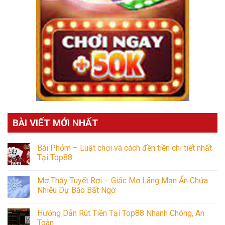
BÀI VIẾT MỚI NHẤT
Bài Phỏm – Luật chơi và cách đền tiền chi tiết nhất
Tại Top88
Mơ Thấy Tuyết Rơi – Giấc Mơ Lãng Mạn Ẩn Chứa
Nhiều Dự Báo Bất Ngờ
Hướng Dẫn Rút Tiền Tại Top88 Nhanh Chóng, An
Toàn