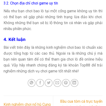
3.2. Chọn địa chỉ chơi game uy tín
Nếu như bạn chơi bao lô tại một cổng game không uy tín thì
có thể bạn sẽ gặp phải những tình trạng lừa đảo khi chơi.
Không những thế bạn sẽ bị lộ thông tin cá nhân và gặp phải
nhiều phiền phức.
4. Kết luận
Bài viết trên đây là những kinh nghiệm chơi bao lô chuẩn xác
được tổng hợp từ các cao thủ. Ngoài ra là những chú ý mà
bạn nên quan tâm để có thể tham gia chơi lô đề online hiệu
quả. Vậy hãy nhanh chóng đăng ký tài khoản Top88 để trải
nghiệm những dịch vụ chơi game tốt nhất nhé!
Bầu cua tôm cá trực tuyến
Kinh nghiệm chơi nổ hũ Cung