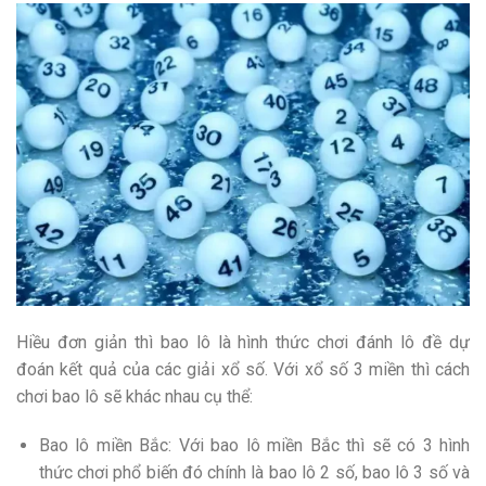
Hiều đơn giản thì bao lô là hình thức chơi đánh lô đề dự
đoán kết quả của các giải xổ số. Với xổ số 3 miền thì cách
chơi bao lô sẽ khác nhau cụ thể:
Bao lô miền Bắc: Với bao lô miền Bắc thì sẽ có 3 hình
thức chơi phổ biến đó chính là bao lô 2 số, bao lô 3 số và