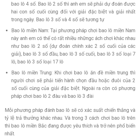
bao lô 4 số. Bao lô 2 số thì anh em sẽ phải dự đoán được
hai con số cuối cùng đối với giải đặc biệt và giải nhất
trong ngày. Bao lô 3 số và 4 số sẽ tương tự
Bao lô miền Nam: Tại phương pháp chơi bao lô miền Nam
này anh em có thể có rất nhiều nhữngc ách chơi khác nhau
như bao lô 2 số (dự đoán chính xác 2 số cuối của các
giải), bao lô 3 số đầu, bao lô 3 số cuối, bao lô 3 số loại 7
lô, bao lô 3 số loại 17 lô
Bao lô miền Trung: Khi chơi bao lô ăn đề miền trung thì
người chơi sẽ phải tiến hành chọn đầu hoặc đuôi của 2
số cuối cùng của giải đặc biệt. Ngoài ra còn có phương
pháp chơi bao lô 2 đàu và bao lô 3 đài
Mỗi phương pháp đánh bao lô sẽ có xác suất chiến thắng và
tỷ lệ trả thưởng khác nhau. Và trong 3 cách chơi bao lô trên
thì bao lô miền Bắc đang được yêu thích và trở nên phổ biến
nhất.